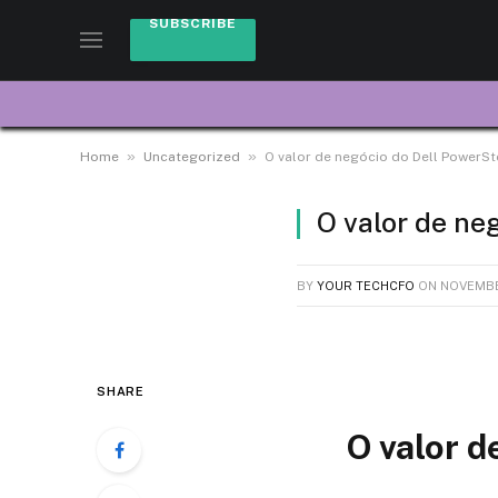
SUBSCRIBE
»
»
Home
Uncategorized
O valor de negócio do Dell PowerSt
O valor de ne
BY
YOUR TECHCFO
ON
NOVEMBE
SHARE
O valor d