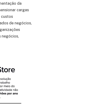
ementação da
mensionar cargas
 custos
tados de negócios,
rganizações
s negócios,