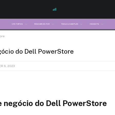
CFO TOPICS
RESOURCES FOR
TOOLS & SAMPLES
INSIGHTS
ore
gócio do Dell PowerStore
R 6, 2023
e negócio do Dell PowerStore