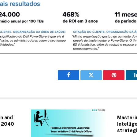
Facebook
Twitter
Pinterest
n and
Masterin
r 2040
Intellig
strategi