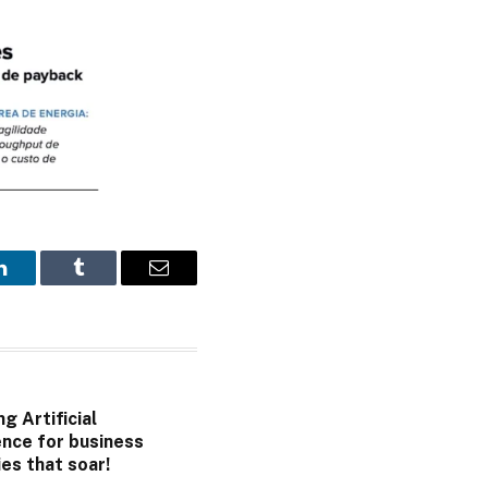
LinkedIn
Tumblr
Email
g Artificial
ence for business
es that soar!