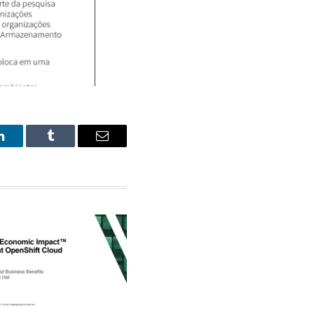
LinkedIn
Tumblr
Email