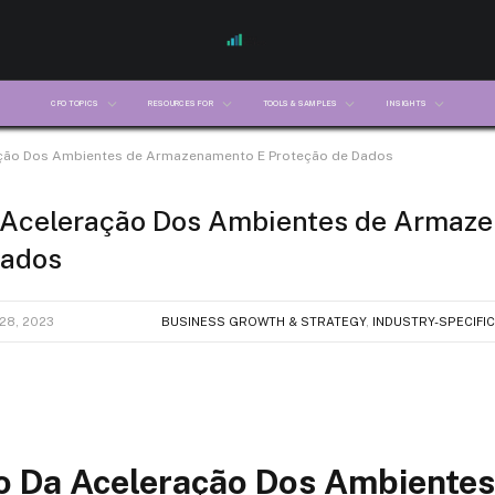
CFO TOPICS
RESOURCES FOR
TOOLS & SAMPLES
INSIGHTS
ção Dos Ambientes de Armazenamento E Proteção de Dados
 Aceleração Dos Ambientes de Armaz
Dados
28, 2023
BUSINESS GROWTH & STRATEGY
,
INDUSTRY-SPECIFIC
o Da Aceleração Dos Ambientes