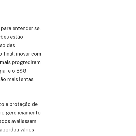
 para entender se,
ções estão
sso das
 final, inovar com
e mais progrediram
ia, e o ESG
ão mais lentas
to e proteção de
 no gerenciamento
tados avaliassem
abordou vários