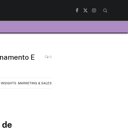
Facebook
X
Instagram
(Twitter)
enamento E
0
 INSIGHTS
,
MARKETING & SALES
 de