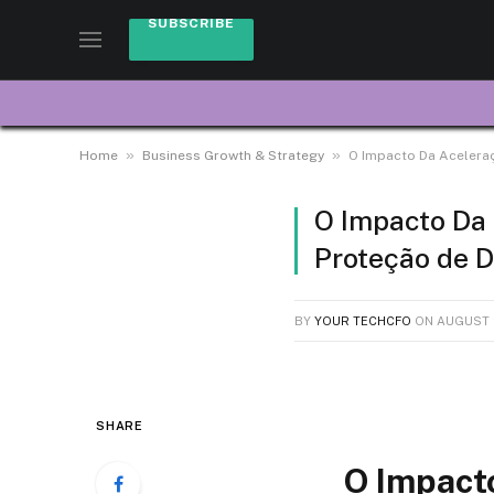
SUBSCRIBE
»
»
Home
Business Growth & Strategy
O Impacto Da Acelera
O Impacto Da
Proteção de 
BY
YOUR TECHCFO
ON
AUGUST 
SHARE
O Impact