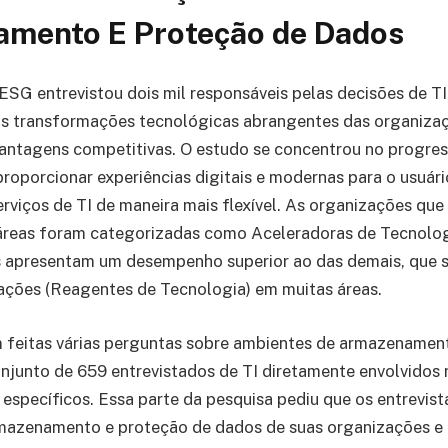
mento E Proteção de Dados
SG entrevistou dois mil responsáveis pelas decisões de TI
 as transformações tecnológicas abrangentes das organiza
antagens competitivas. O estudo se concentrou no progre
roporcionar experiências digitais e modernas para o usuário
erviços de TI de maneira mais flexível. As organizações qu
 áreas foram categorizadas como Aceleradoras de Tecnolog
s apresentam um desempenho superior ao das demais, que s
ações (Reagentes de Tecnologia) em muitas áreas.
m feitas várias perguntas sobre ambientes de armazenamen
njunto de 659 entrevistados de TI diretamente envolvidos
específicos. Essa parte da pesquisa pediu que os entrevis
rmazenamento e proteção de dados de suas organizações e 